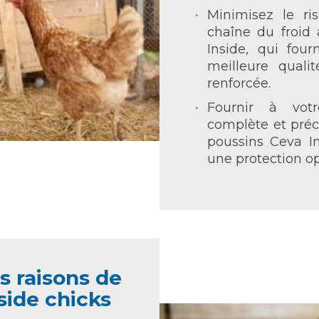
Minimisez le ri
chaîne du froid
Inside, qui fou
meilleure quali
renforcée.
Fournir à vot
complète et préc
poussins Ceva In
une protection o
 raisons de
side chicks