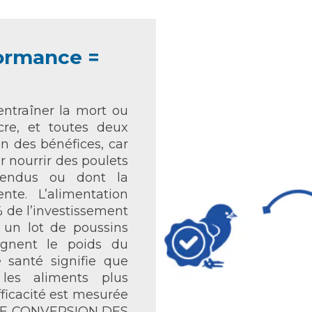
formance =
ntraîner la mort ou
re, et toutes deux
n des bénéfices, car
ur nourrir des poulets
vendus ou dont la
nte. L’alimentation
 de l’investissement
 un lot de poussins
eignent le poids du
 santé signifie que
 les aliments plus
fficacité est mesurée
 DE CONVERSION DES