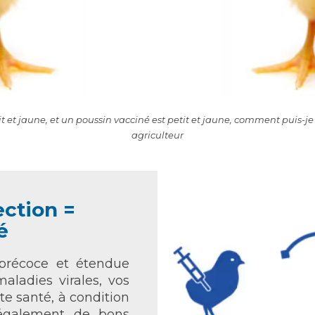
t et jaune, et un poussin vacciné est petit et jaune, comment puis-je f
agriculteur
ection =
é
 précoce et étendue
maladies virales, vos
te santé, à condition
 également de bons