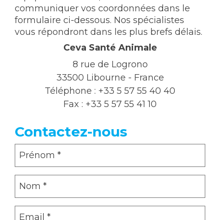
communiquer vos coordonnées dans le
formulaire ci-dessous. Nos spécialistes
CONTACTEZ-NOUS
vous répondront dans les plus brefs délais.
Ceva Santé Animale
Ceva dans le monde
8 rue de Logrono
33500 Libourne - France
Téléphone :
+33 5 57 55 40 40
Fax :
+33 5 57 55 41 10
Contactez-nous
Prénom
(Required)
Nom
(Required)
Adresse