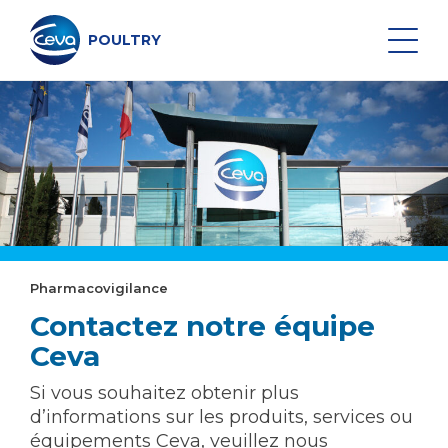
Aller
au
contenu
POULTRY
Search on the site
VACCINS VOLAILLE
SUIVI SANITAIRE
Pharmacovigilance
Contactez notre équipe
SERVICES DE VACCINATION
Ceva
DONNÉES ET ÉQUIPEMENTS
Si vous souhaitez obtenir plus
d’informations sur les produits, services ou
CEVA INSIDE
équipements Ceva, veuillez nous